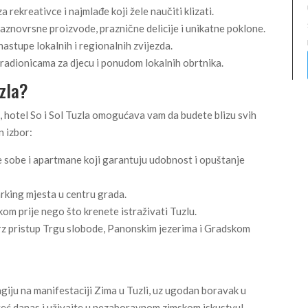
 rekreativce i najmlađe koji žele naučiti klizati.
aznovrsne proizvode, praznične delicije i unikatne poklone.
astupe lokalnih i regionalnih zvijezda.
 radionicama za djecu i ponudom lokalnih obrtnika.
uzla?
i, hotel So i Sol Tuzla omogućava vam da budete blizu svih
n izbor:
 sobe i apartmane koji garantuju udobnost i opuštanje
rking mjesta u centru grada.
m prije nego što krenete istraživati Tuzlu.
brz pristup Trgu slobode, Panonskim jezerima i Gradskom
giju na manifestaciji Zima u Tuzli, uz ugodan boravak u
j već danas i uživajte u nezaboravnom zimskom iskustvu!