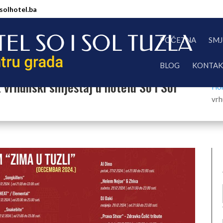
solhotel.ba
POČETNA
SMJ
BLOG
KONTA
z vrhunski smještaj u hotelu So i Sol
Ho
vrh