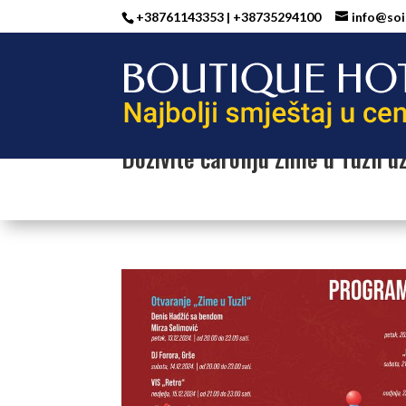
+38761143353 | +38735294100
info@soi
Doživite čaroliju Zime u Tuzli u