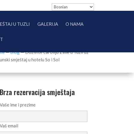
EŠTAJ U TUZLI
GALERIJA
O NAMA
KT
me
—
Blog
—
Doživite čaroliju Zime u Tuzli uz
unski smještaj u hotelu So i Sol
Brza rezervacija smještaja
Vaše ime i prezime
Vaš email