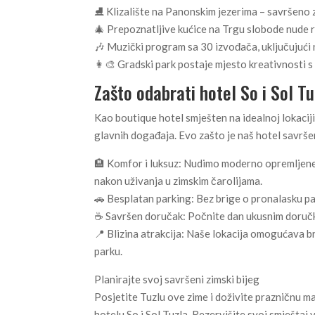
⛸️ Klizalište na Panonskim jezerima – savršeno za
🎄 Prepoznatljive kućice na Trgu slobode nude r
🎶 Muzički program sa 30 izvođača, uključujući n
👩‍🎨 Gradski park postaje mjesto kreativnosti s
Zašto odabrati hotel So i Sol T
Kao boutique hotel smješten na idealnoj lokacij
glavnih događaja. Evo zašto je naš hotel savrše
🏨 Komfor i luksuz: Nudimo moderno opremljene
nakon uživanja u zimskim čarolijama.
🚗 Besplatan parking: Bez brige o pronalasku pa
☕ Savršen doručak: Počnite dan ukusnim doručko
📍 Blizina atrakcija: Naše lokacija omogućava 
parku.
Planirajte svoj savršeni zimski bijeg
Posjetite Tuzlu ove zime i doživite prazničnu ma
hotelu So i Sol Tuzla. Rezervišite svoj smješta