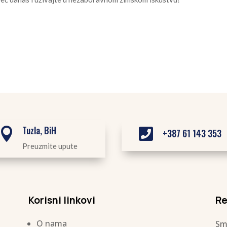
Tuzla, BiH


+387 61 143 353
Preuzmite upute
Korisni linkovi
Re
O nama
Sm