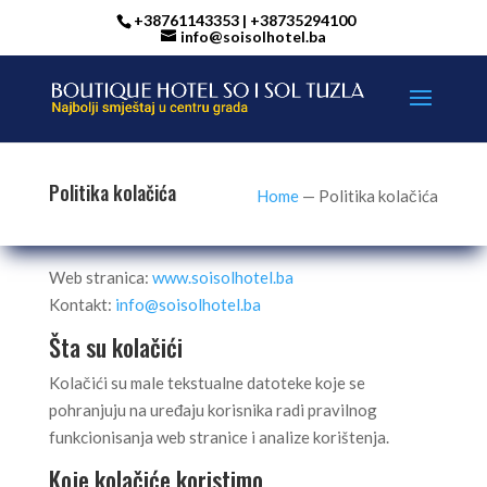
+38761143353 | +38735294100
info@soisolhotel.ba
Politika kolačića
Home
—
Politika kolačića
Web stranica:
www.soisolhotel.ba
Kontakt:
info@soisolhotel.ba
Šta su kolačići
Kolačići su male tekstualne datoteke koje se
pohranjuju na uređaju korisnika radi pravilnog
funkcionisanja web stranice i analize korištenja.
Koje kolačiće koristimo