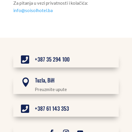
Za pitanja u vezi privatnosti i kolačića:
info@soisolhotel.ba

+387 35 294 100
Tuzla, BiH

Preuzmite upute

+387 61 143 353