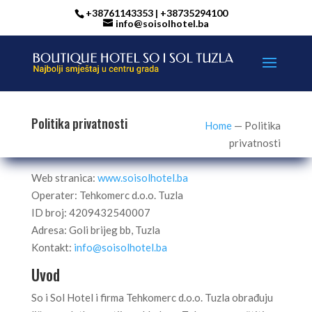
+38761143353 | +38735294100
info@soisolhotel.ba
Politika privatnosti
Home
—
Politika
privatnosti
Web stranica:
www.soisolhotel.ba
Operater: Tehkomerc d.o.o. Tuzla
ID broj: 4209432540007
Adresa: Goli brijeg bb, Tuzla
Kontakt:
info@soisolhotel.ba
Uvod
So i Sol Hotel i firma Tehkomerc d.o.o. Tuzla obrađuju