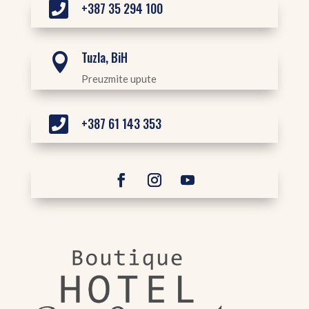

+387 35 294 100
Tuzla, BiH

Preuzmite upute

+387 61 143 353