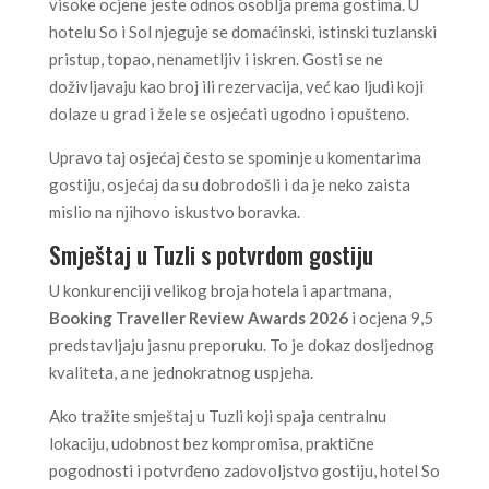
visoke ocjene jeste odnos osoblja prema gostima. U
hotelu So i Sol njeguje se domaćinski, istinski tuzlanski
pristup, topao, nenametljiv i iskren. Gosti se ne
doživljavaju kao broj ili rezervacija, već kao ljudi koji
dolaze u grad i žele se osjećati ugodno i opušteno.
Upravo taj osjećaj često se spominje u komentarima
gostiju, osjećaj da su dobrodošli i da je neko zaista
mislio na njihovo iskustvo boravka.
Smještaj u Tuzli s potvrdom gostiju
U konkurenciji velikog broja hotela i apartmana,
Booking Traveller Review Awards 2026
i ocjena 9,5
predstavljaju jasnu preporuku. To je dokaz dosljednog
kvaliteta, a ne jednokratnog uspjeha.
Ako tražite smještaj u Tuzli koji spaja centralnu
lokaciju, udobnost bez kompromisa, praktične
pogodnosti i potvrđeno zadovoljstvo gostiju, hotel So