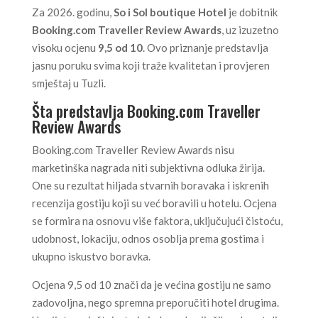
Za 2026. godinu,
So i Sol boutique Hotel
je dobitnik
Booking.com Traveller Review Awards
, uz izuzetno
visoku ocjenu
9,5 od 10
. Ovo priznanje predstavlja
jasnu poruku svima koji traže kvalitetan i provjeren
smještaj u Tuzli.
Šta predstavlja Booking.com Traveller
Review Awards
Booking.com Traveller Review Awards nisu
marketinška nagrada niti subjektivna odluka žirija.
One su rezultat hiljada stvarnih boravaka i iskrenih
recenzija gostiju koji su već boravili u hotelu. Ocjena
se formira na osnovu više faktora, uključujući čistoću,
udobnost, lokaciju, odnos osoblja prema gostima i
ukupno iskustvo boravka.
Ocjena 9,5 od 10 znači da je većina gostiju ne samo
zadovoljna, nego spremna preporučiti hotel drugima.