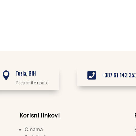
Tuzla, BiH


+387 61 143 35
Preuzmite upute
Korisni linkovi
O nama