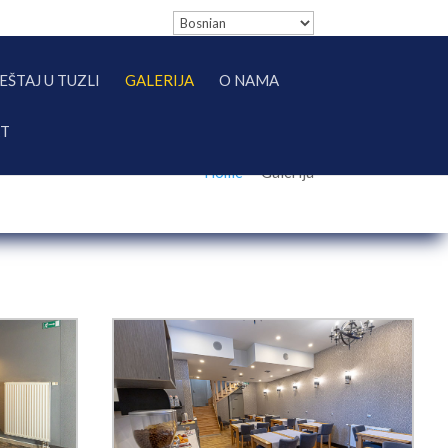
EŠTAJ U TUZLI
GALERIJA
O NAMA
KT
Home
—
Galerija