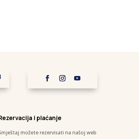
3
Rezervacija i plaćanje
Smještaj možete rezervisati na našoj web