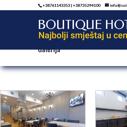
+38761143353 | +38735294100
info@soi
Galerija