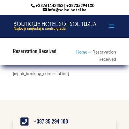
+38761143353 | +38735294100
info@soisolhotel.ba
Reservation Received
Home
—
Reservation
Received
[mphb_booking_confirmation]

+387 35 294 100