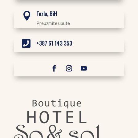
Tuzla, BiH

Preuzmite upute

+387 61 143 353