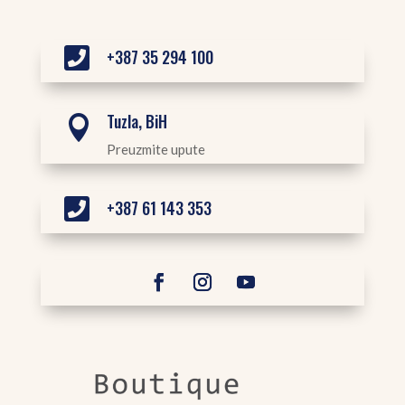

+387 35 294 100
Tuzla, BiH

Preuzmite upute

+387 61 143 353